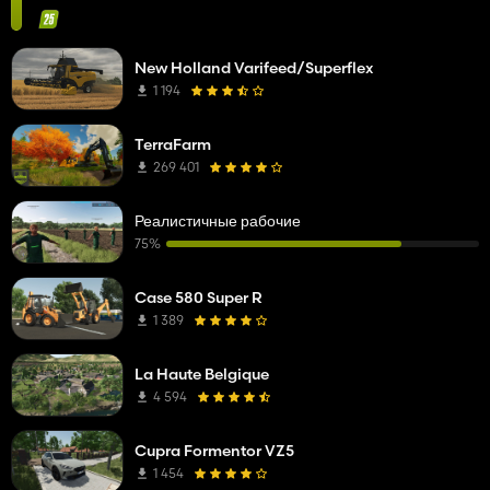
New Holland Varifeed/Superflex
1 194
TerraFarm
269 401
Реалистичные рабочие
75%
Case 580 Super R
1 389
La Haute Belgique
4 594
Cupra Formentor VZ5
1 454