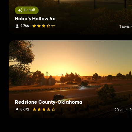
Новый
Hobo's Hollow 4x
2 766
1 день 
Redstone County-Oklahoma
8 672
20 июля 20