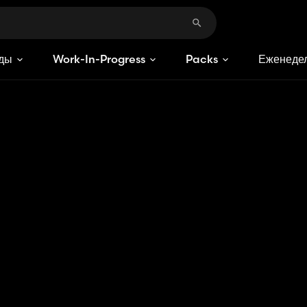
ды
Work-In-Progress
Packs
Еженедел