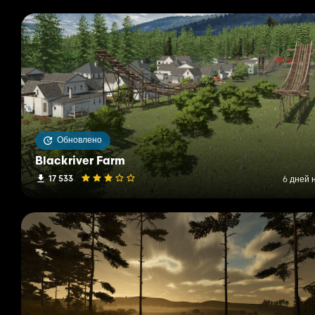
Обновлено
Blackriver Farm
17 533
6 дней 