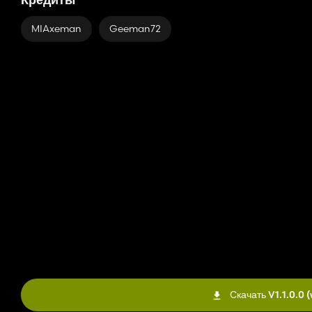
Кредиты
MIAxeman
Geeman72
Скачать V1.1.0.0
(