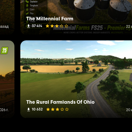
The Millennial Farm
37 414
назад
22 
The Rural Farmlands Of Ohio
10 632
26 г.
20 