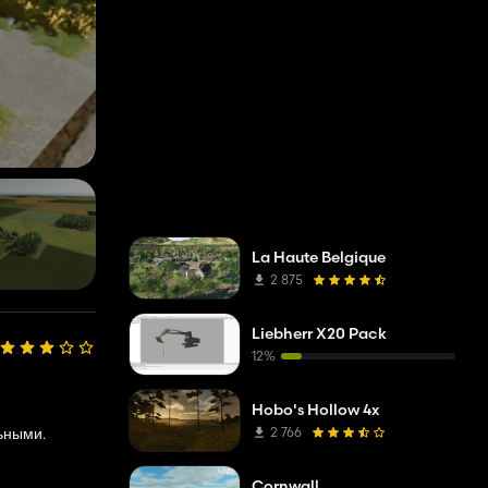
La Haute Belgique
2 875
Liebherr X20 Pack
12%
Hobo's Hollow 4x
2 766
ьными.
Cornwall