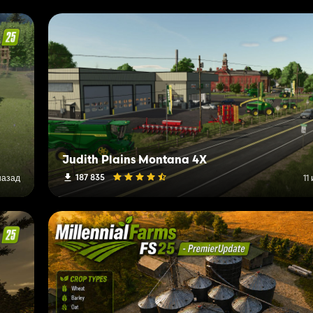
Judith Plains Montana 4X
187 835
назад
11