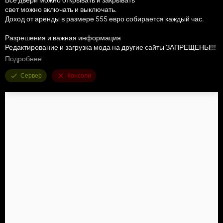
свет можно включать и выключать.
Доход от аренды в размере 555 евро собирается каждый час.
Разрешения и важная информация
Редактирование и загрузка мода на другие сайты ЗАПРЕЩЕНЫ!!!
Подробнее
Не стесняйтесь взглянуть на презентацию мода:
https://www.youtube.com/watch?v=VuZgxoZNCGg&t=20s
Сервер
Консоли
Мы надеемся, что вам понравится наш новый мод.