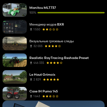
Manitou MLT737
100%
Менеджер модов BXR
1 550
Визуальные грязевые следы
32 033
Realistic RayTracing Reshade Preset
446 335
Le Haut Grimois
2 829
Case IH Puma 145
1 643