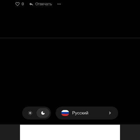
0
Отвечать
Контакт
Помощь
условия обслуживания
Политика конфиденциальности
Управление файлами cookie
Русский