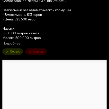
Самое главное, чтобы им было что есть.
Стабильный без автоматической кормушки
- Вместимость: 513 коров
- Цена: 525 500 евро.
Навыки:
500 000 литров навоза
Молоко 500 000 литров
Буйволиное молоко 500 000 литров
Подробнее
Хранение 500 000 литров
Сено 500 000 литров
Сервер
Консоли
Силос 500 000 литров
РТМ 500 000 литров
Конюшня с роботом-кормителем
- Вместимость: 763 коровы
- Цена: 725 500 евро.
Навыки:
Навоз 750 000 литров
Молоко 750 000 литров
Буйволиное молоко 750 000 литров
Хранение 750 000 литров