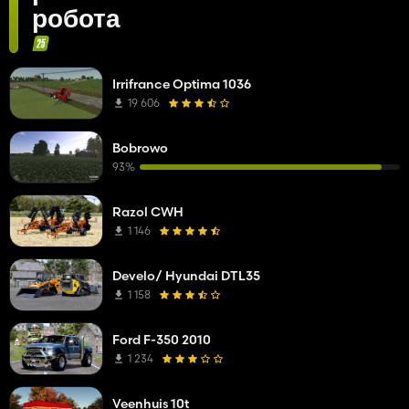
робота
Irrifrance Optima 1036
19 606
Bobrowo
93%
Razol CWH
1 146
Develo/ Hyundai DTL35
1 158
Ford F-350 2010
1 234
Veenhuis 10t