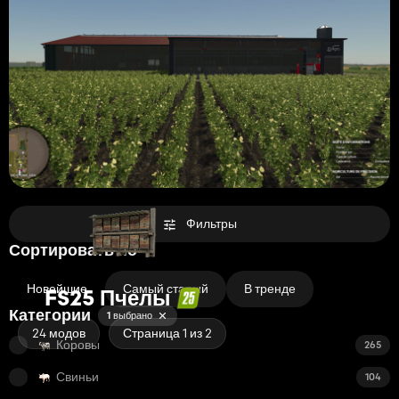
Фильтры
Сортировать по
Новейшие
Самый старый
В тренде
FS25 Пчелы
Категории
1 выбрано
24 модов
Страница 1 из 2
Коровы
265
Свиньи
104