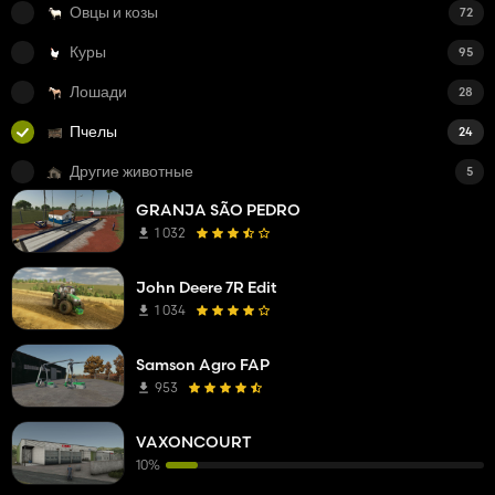
Овцы и козы
72
Куры
95
Лошади
28
Пчелы
24
Другие животные
5
GRANJA SÃO PEDRO
1 032
John Deere 7R Edit
1 034
Samson Agro FAP
953
VAXONCOURT
10%