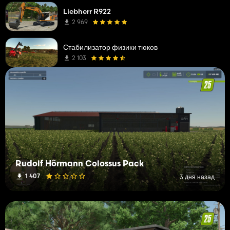
Liebherr R922
2 969
Стабилизатор физики тюков
2 103
Rudolf Hörmann Colossus Pack
1 407
3 дня назад