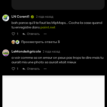
файл:
FS22_Panneaux_Francais/textures/3trafficSignsDecals_
diffuse.
dds
LN Corent1
2 года назад
…
bah parce qu'il te faut les MipMaps... Coche la case quand
tu enregistre dans
paint.net
и так со всеми...
1
Отвечать
Если у кого-то есть решение, оставьте комментарий или
Просмотреть ответы 3
отправьте сообщение на KingMods.
LeMondeAgricole
2 года назад
a voir comme sa on erreur on peux pas trops te dire mais tu
aurait mis une photo sa aurait etait mieux
1
Отвечать