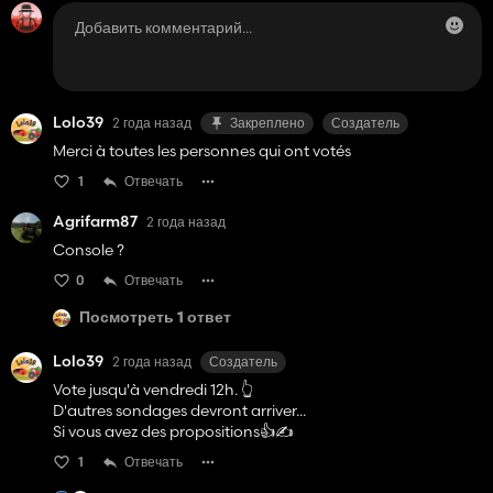
Lolo39
2 года назад
Закреплено
Создатель
Merci à toutes les personnes qui ont votés
1
Отвечать
Agrifarm87
2 года назад
Console ?
0
Отвечать
Посмотреть 1 ответ
Lolo39
2 года назад
Создатель
Vote jusqu'à vendredi 12h. 👆
D'autres sondages devront arriver...
Si vous avez des propositions👍✍️
1
Отвечать