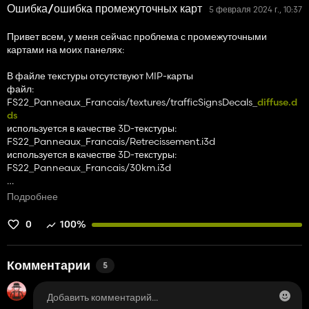
Ошибка/ошибка промежуточных карт
5 февраля 2024 г., 10:37
Привет всем, у меня сейчас проблема с промежуточными
картами на моих панелях:
В файле текстуры отсутствуют MIP-карты
файл:
FS22_Panneaux_Francais/textures/trafficSignsDecals_
diffuse.d
ds
используется в качестве 3D-текстуры:
FS22_Panneaux_Francais/Retrecissement.i3d
используется в качестве 3D-текстуры:
FS22_Panneaux_Francais/30km.i3d
…
Подробнее
В файле текстуры отсутствуют MIP-карты
файл:
0
100%
FS22_Panneaux_Francais/textures/2trafficSignsDecals_
diffuse.
dds
используется в качестве 3D-текстуры:
Комментарии
5
FS22_Panneaux_Francais/50km.i3d
В файле текстуры отсутствуют MIP-карты