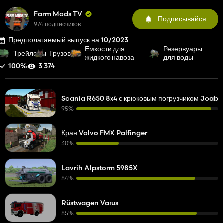
Farm Mods TV
Подписывайся
974 подписчиков
Предполагаемый выпуск на 10/2023
Емкости для
Резервуары
Трейлеры
Грузовики
жидкого навоза
для воды
100%
3 374
Scania R650 8x4 с крюковым погрузчиком Joab
95%
Кран Volvo FMX Palfinger
30%
Lavrih Alpstorm 5985X
84%
Rüstwagen Varus
85%