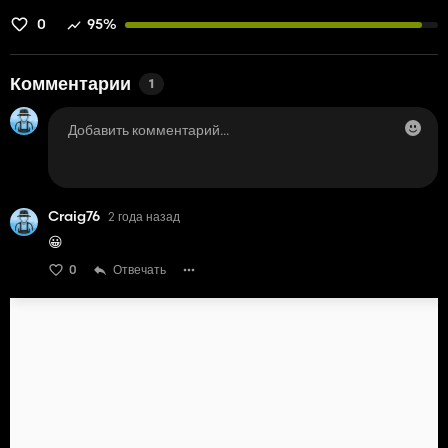
0
95%
Комментарии
1
Craig76
2 года назад
😀
0
Отвечать