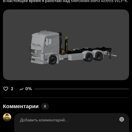
В настоящее время я работаю над Mercedes Benz Actros WLF-K.
2
0%
Комментарии
8