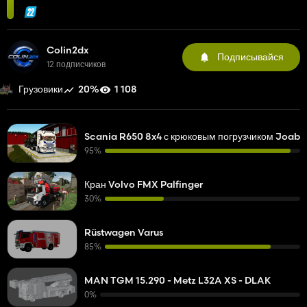
Colin2dx
Подписывайся
12 подписчиков
20%
1 108
Грузовики
Scania R650 8x4 с крюковым погрузчиком Joab
95%
Кран Volvo FMX Palfinger
30%
Rüstwagen Varus
85%
MAN TGM 15.290 - Metz L32A XS - DLAK
0%