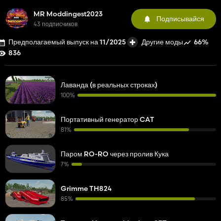
MR Moddingest2023
Подписывайся
43 подписчиков
Предполагаемый выпуск на 11/2025
66%
Другие моды
836
Лаванда (в реальных строках)
100%
Портативный генератор CAT
81%
Паром RO-RO через пролив Кука
7%
Grimme TH824
85%