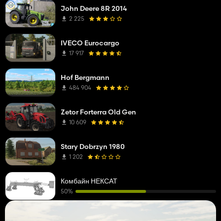
John Deere 8R 2014
2 225
IVECO Eurocargo
17 917
Hof Bergmann
484 904
Zetor Forterra Old Gen
10 609
Stary Dobrzyn 1980
1 202
Комбайн НЕКСАТ
50%