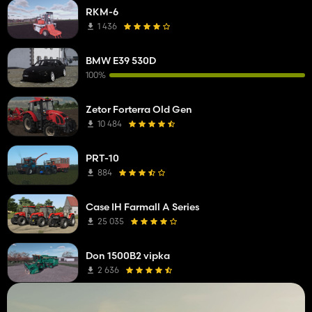
RKM-6
1 436
BMW E39 530D
100%
Zetor Forterra Old Gen
10 484
PRT-10
884
Case IH Farmall A Series
25 035
Don 1500B2 vipka
2 636