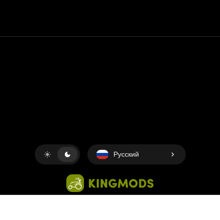
Контакт
Помощь
условия обслуживания
Политика конфиденциальности
Управление файлами cookie
Русский
Copyright © 2018-2026
King UP SAS
. Все права защищены.