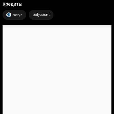
Кредиты
polycount
xaryc