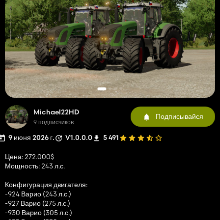
Michael22HD
Подписывайся
9 подписчиков
9 июня 2026 г.
V1.0.0.0
5 491
Цена: 272.000$
Мощность: 243 л.с.
Конфигурация двигателя:
-924 Варио (243 л.с.)
-927 Варио (275 л.с.)
-930 Варио (305 л.с.)