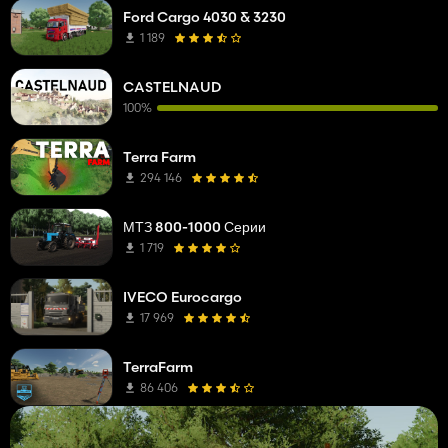
Ford Cargo 4030 & 3230
1 189
CASTELNAUD
100%
Terra Farm
294 146
МТЗ 800-1000 Серии
1 719
IVECO Eurocargo
17 969
TerraFarm
86 406