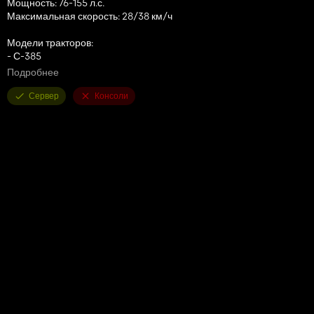
Мощность: 76-155 л.с.
Максимальная скорость: 28/38 км/ч
Модели тракторов:
- С-385
- С-385А
Подробнее
- 902
- 904
Сервер
Консоли
- 1002
- 1004
- 1201
- 1204
- 1212
- 1214
- 1604
- 912
- 914
- 1012
- 1014
- 1222
- 1224
- 1614