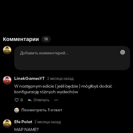
Комментарии
13
LinekGamesYT
2 месяца назад
W następnym edicie ( jeśli będzie ) mógłbyś dodać
konfigurację różnych wydechów
0
Отвечать
Посмотреть 1 ответ
Efe Polat
2 месяца назад
MAP NAME?