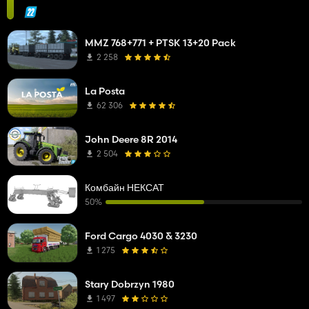
MMZ 768+771 + PTSK 13+20 Pack
2 258
La Posta
62 306
John Deere 8R 2014
2 504
Комбайн НЕКСАТ
50%
Ford Cargo 4030 & 3230
1 275
Stary Dobrzyn 1980
1 497