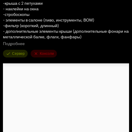
-крыша с 2 петухами
- наклейки на окна
-стробоскопы
- элементы в салоне (пиво, инструменты, ВОМ)
-фильтр (короткий, длинный)
- дополнительные элементы крыши (дополнительные фонари на
металлической балке, флаги, фанфары)
-маркеры лестниц (белые, красные, оранжевые)
Подробнее
-GPS
Сервер
Консоли