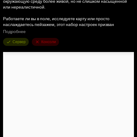
окружающую среду более живой, но не слишком насыщенной
или нереалистичной.
Работаете ли вы в поле, исследуете карту или просто
наслаждаетесь пейзажем, этот набор настроек призван
обеспечить сбалансированный и аутентичный визуальный стиль,
Подробнее
который идеально вписывается в игру.
Сервер
Консоли
Не стесняйтесь настроить его по своему вкусу и сделать его
своим!