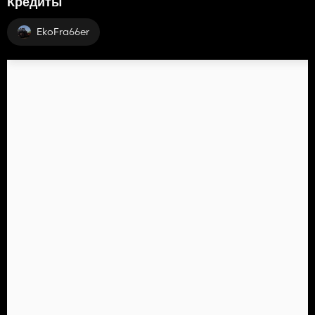
Кредиты
EkoFra66er