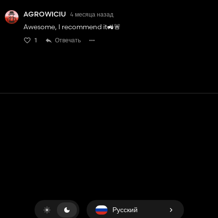
AGROWICIU
4 месяца назад
Awesome, I recommend it🚜🚨
1
Отвечать
Контакт
Помощь
условия обслуживания
Политика конфиденциальности
Управление файлами cookie
Русский