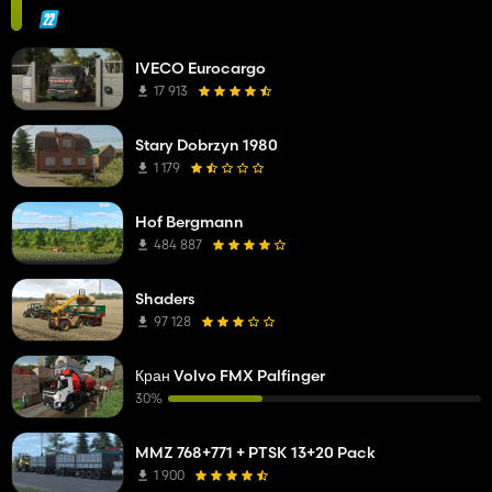
IVECO Eurocargo
17 913
Stary Dobrzyn 1980
1 179
Hof Bergmann
484 887
Shaders
97 128
Кран Volvo FMX Palfinger
30%
MMZ 768+771 + PTSK 13+20 Pack
1 900