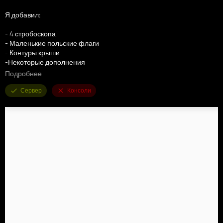
Я добавил:
- 4 стробоскопа
- Маленькие польские флаги
- Контуры крыши
-Некоторые дополнения
- Фанфары и их звуки
Подробнее
Приятной игры! :)
Сервер
Консоли