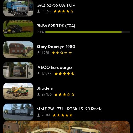
GAZ 52-53 UA TOP
4 468
BMW 525 TDS (E34)
90%
Stary Dobrzyn 1980
1 281
IVECO Eurocargo
17 935
Shaders
97 186
MMZ 768+771 + PTSK 13+20 Pack
2 041