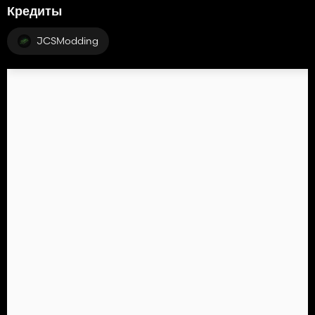
Кредиты
JCSModding