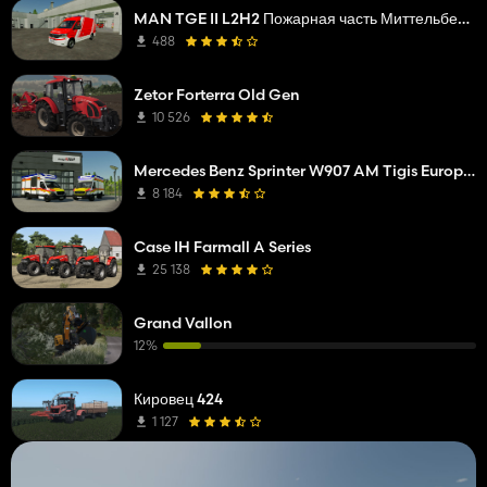
MAN TGE II L2H2 Пожарная часть Миттельберга
488
Zetor Forterra Old Gen
10 526
Mercedes Benz Sprinter W907 AM Tigis Europa RTW
8 184
Case IH Farmall A Series
25 138
Grand Vallon
12%
Кировец 424
1 127