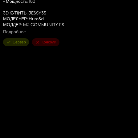
- Мощность: 180
3D КУПИТЬ: JESSY35
МОДЕЛЬЕР: Hum3d
МОДДЕР: MJ COMMUNITY FS
Подробнее
PS: Никаких модификаций и переизданий, продажа и
авторизация под страхом удаления с сайта.
Сервер
Консоли
⚠️ небольшая проблема с задним колесом, которое поднимается
вверх, если на него положить тяжелый груз (проблема скоро
будет решена, мы ищем проблему)
Хорошая игра