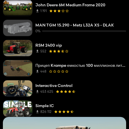
John Deere 6M Medium Frame 2020
1 191
MAN TGM 15.290 - Metz L32A XS - DLAK
0%
RSM 2400 vip
552
Прицеп Krampe емкостью 100 миллионов литров
448
Interactive Control
453 625
Simple IC
826 112