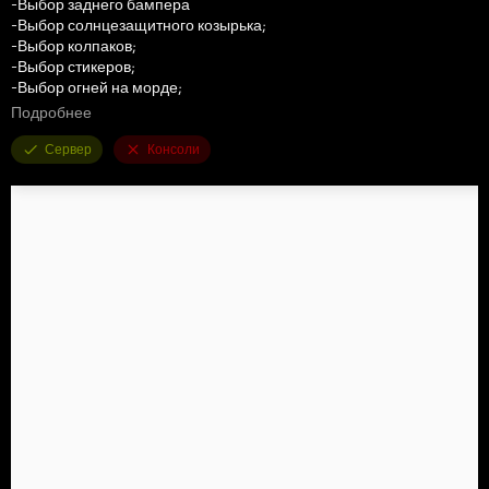
-Выбор заднего бампера
-Выбор солнцезащитного козырька;
-Выбор колпаков;
-Выбор стикеров;
-Выбор огней на морде;
-Выбор сигнальных дудок;
Подробнее
-Выбор колёс;
-Пачкается;
Сервер
Консоли
-Есть износ;
-Анимированы шланги/кабина;
-Ремни;
-Вместимость 8000л;
-Цена 32000$;