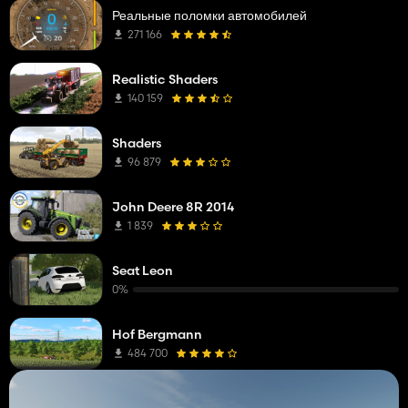
Реальные поломки автомобилей
271 166
Realistic Shaders
140 159
Shaders
96 879
John Deere 8R 2014
1 839
Seat Leon
0%
Hof Bergmann
484 700