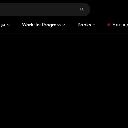
ды
Work-In-Progress
Packs
Еженед