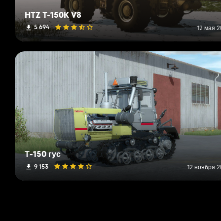
HTZ T-150K V8
5 694
12 мая 2
Т-150 гус
9 153
12 ноября 2