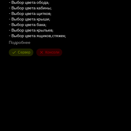
- Выбор цвета обода;
- Выбор цвета кабины;
- Выбор цвета щитков;
- Выбор цвета крыши;
- Выбор цвета бака;
- Выбор цвета крыльев;
- Выбор цвета ящиков,стяжек;
- Выбор цвета глушителей;
Подробнее
- Выбор цвета решётки;
- Выбор цвета бампера;
Сервер
Консоли
- Выбор цвета стекла;
- Конфигурация модели;
- Конфигурация выхлопа 9 вариантов;
- Конфигурация освещения 27 вариантов;
- Конфигурация колес;
- Конфигурация крыльев;
- Конфигурация навески;
- Конфигурация дизайна решётки;
- Конфигурация дизайна салона;
- Конфигурация дизайна стёкл;
- Конфигурация дизайна наклеек 9 вариантов;
- Конфигурация дизайна бампера;
- Конфигурация зеркал 8 вариантов;
- Конфигурация огнетушителя;