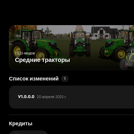
- Конфигурация руля;
- Конфигурация дизайна ящиков/стяжки на задних крыльях;
- Анимированные приборы, педали;
- Присутствует множество интерактивного контроля;
- Шейдер ржавчины;
- Рабочая светотехника;
- Рабочие зеркала;
- Оставляет следы;
- Пачкается и моется;
1 326 модов
- Эффект старения;
Средние тракторы
Список изменений
1
20 апреля 2025 г.
V1.0.0.0
Кредиты