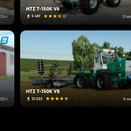
HTZ T-150K V6
5 487
026 г.
21 ап
HTZ T-150K V8
12 022
025 г.
13 я