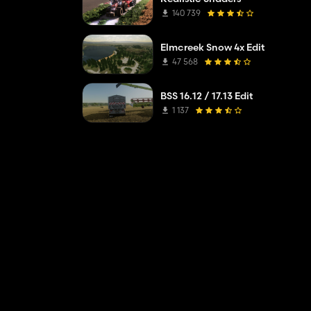
140 739
Elmcreek Snow 4x Edit
47 568
BSS 16.12 / 17.13 Edit
1 137