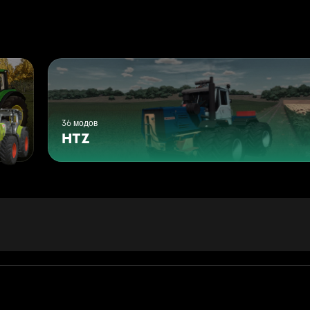
36 модов
HTZ