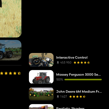
Interactive Control
453 950
Massey Ferguson 3000 Series
100%
John Deere 6M Medium Frame 2020
1 627
Realistic Shaders