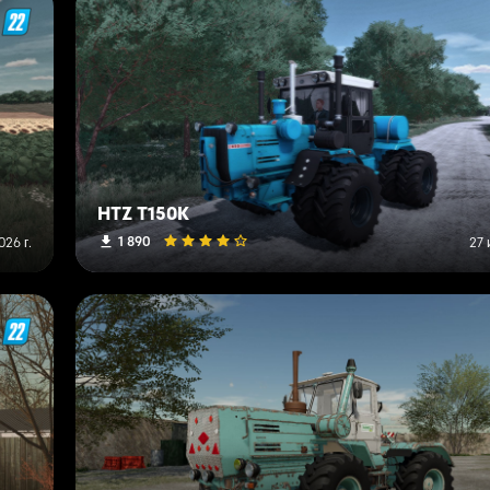
HTZ T150K
1 890
26 г.
27 