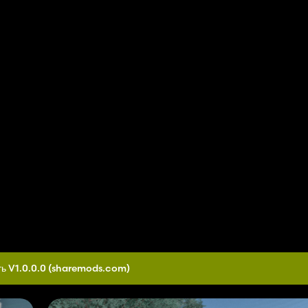
ь V1.0.0.0
(sharemods.com)