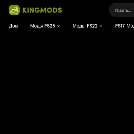
Дом
Моды FS25
Моды FS22
FS
Мо
15