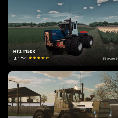
HTZ T150K
1 759
28 июля 20