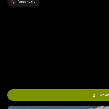
Derezovsky
Скачат