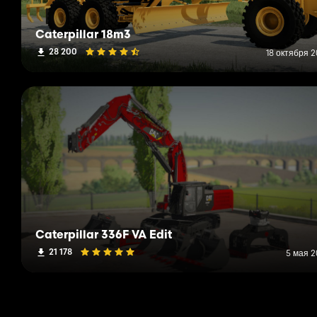
Caterpillar 18m3
28 200
18 октября 2
Caterpillar 336F VA Edit
21 178
5 мая 2