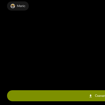
Meric
Скачат