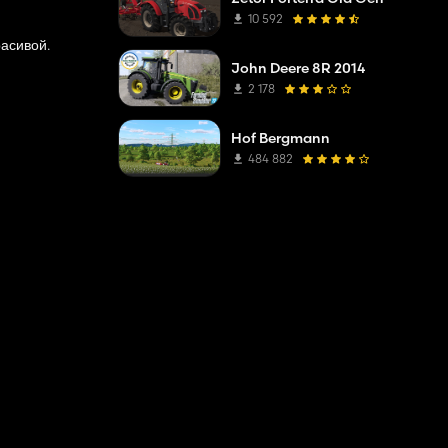
10 592
расивой.
John Deere 8R 2014
2 178
Hof Bergmann
484 882