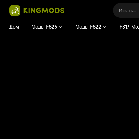
Дом
Моды FS25
Моды FS22
FS
17
Мо