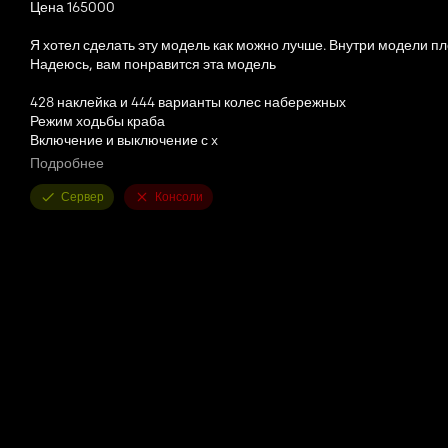
Цена 165000
Я хотел сделать эту модель как можно лучше. Внутри модели пл
Надеюсь, вам понравится эта модель
428 наклейка и 444 варианты колес набережных
Режим ходьбы краба
Включение и выключение с x
Правая дверь левая дверная заднее окно открывается оживлен
Подробнее
Когда переднее ведро открывается, если в нем есть материал, 
Вилка вилки и передняя ковша опция
Сервер
Консоли