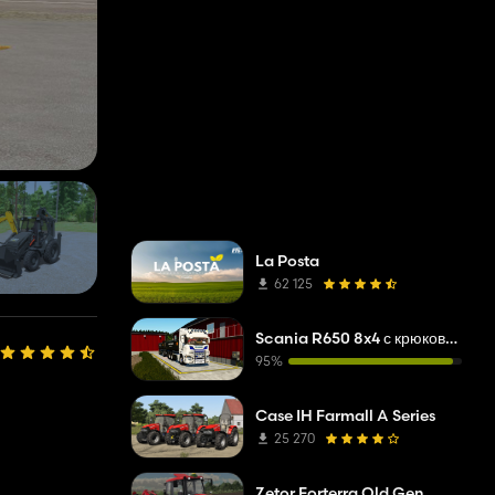
La Posta
62 125
Scania R650 8x4 с крюковым погрузчиком Joab
95%
Case IH Farmall A Series
25 270
Zetor Forterra Old Gen