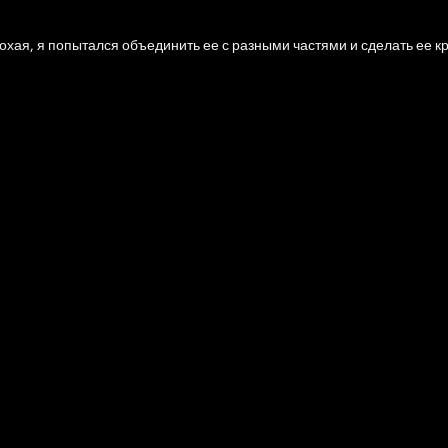
охая, я попытался объединить ее с разными частями и сделать ее к
но открывается
оно опустошено. Если он закрыт, он опустошен нормально.