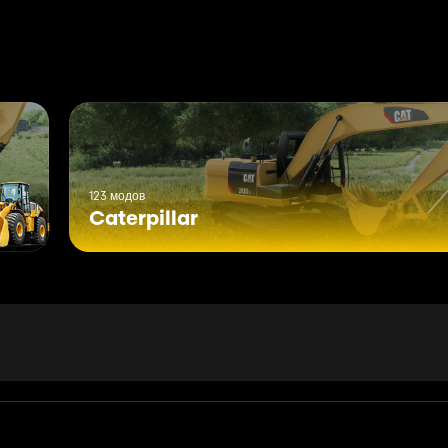
123 модов
Caterpillar