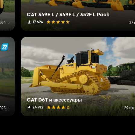
CAT 349E L / 349F L / 352F L Pack
17 624
024 г.
27 
CAT D6T и аксессуары
24 912
025 г.
29 окт