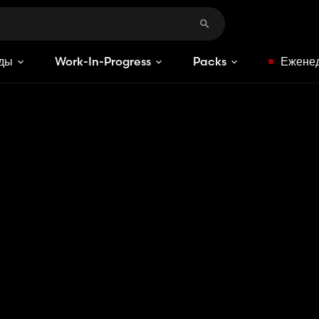
ды
Work-In-Progress
Packs
Еженед