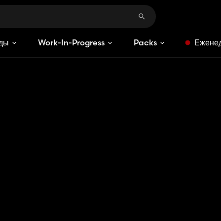
ды
Work-In-Progress
Packs
Еженед