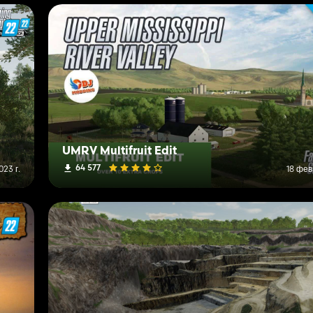
UMRV Multifruit Edit
64 577
23 г.
18 фев
ких хороших друзей из сообщества FS: фермера Брауна Джеффа Баркх