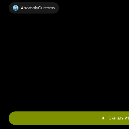
https://www.farming-simulator.com/mod.php?lang=en&cou
AnomalyCustoms
ПОЖАЛУЙСТА, РАССМОТРИТЕ О ПОЖЕРТВОВАНИИ ДЛЯ ПР
КРЕДИТЫ:
МА7
46Модов
Легаси АГ
Фермы Трейлерпарка
ЭДОмод
JMF Моддинг
Салли
Коробка для ланча
Скачать V1
Никаких ферм в ручье