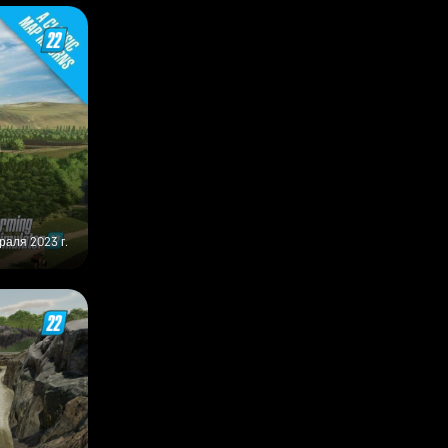
раля 2023 г.
ауса, Джоша