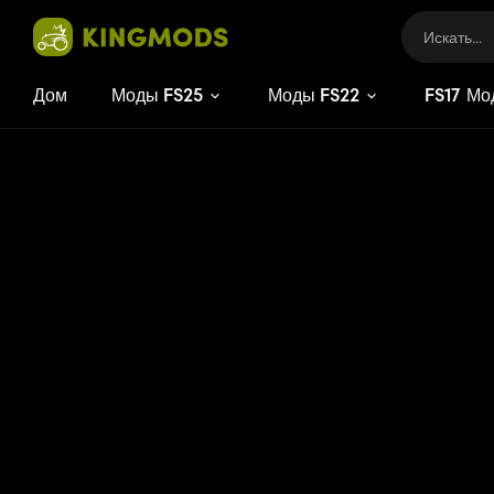
Дом
Моды FS25
Моды FS22
FS
17
Мо