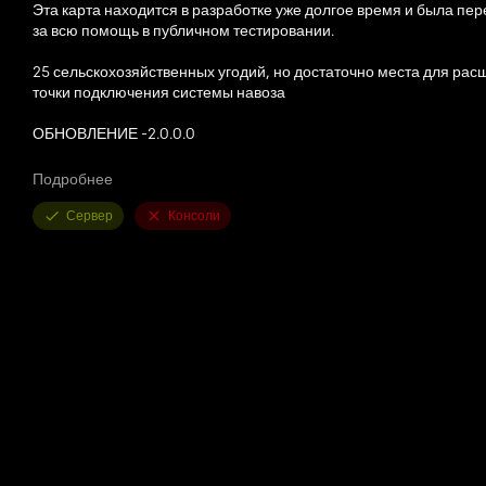
Эта карта находится в разработке уже долгое время и была пер
за всю помощь в публичном тестировании.
25 сельскохозяйственных угодий, но достаточно места для рас
точки подключения системы навоза
ОБНОВЛЕНИЕ -2.0.0.0
Исправлены коллизии в точках покупки жидких удобрений и гер
Подробнее
Исправлены коллизии в пункте покупки топлива.
Сервер
Консоли
Исправлены коллизии в точке покупки безводного продукта.
Исправлено заполнение равнины в коровнике для телят.
Исправлено кодирование хранилища жидких удобрений, гербиц
заполнять!).
Исправлены триггеры в бункере для брожения на главной ферм
Исправлены некоторые плавающие объекты и столкновения.
Исправлена ​​ошибка, из-за которой подстилка из щепы не сохр