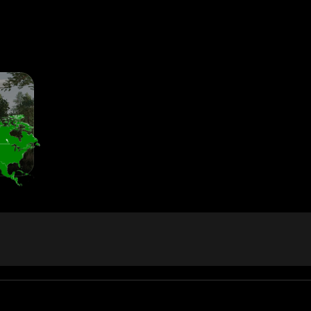
 дополнительные настройки).
ортных средств (погрузчик для бревен, безводная панель инструме
осматривайте сообщения Рая в Farm Sim Nation на Facebook.
бункер с синей трубой).
ольку с этого момента основное внимание будет уделяться подготов
rms.
УЧИТЕ ТАНКЕРЫ!)