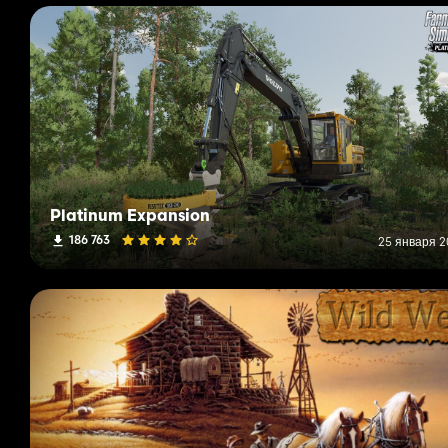
Три штата экипаж
4D моддинг
оксигендавид
JCL Сельхозтехника
Правки Восточного Онтарио
Platinum Expansion
Джулиан Ф. Моддинг
186 763
25 января 20
Моддинг Elk Mountain
Я не смог бы сделать ничего из этого без поддержки несколь
Кантлина, моих тестировщиков, и Сая, моего мастера XML!