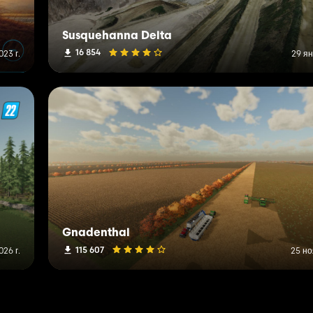
Susquehanna Delta
16 854
023 г.
29 ян
Gnadenthal
115 607
26 г.
25 но