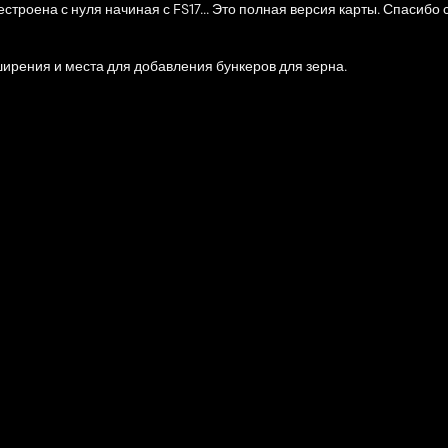
естроена с нуля начиная с FS17... Это полная версия карты. Спасибо
ширения и места для добавления бункеров для зерна.
бицидов.
идов и безводных веществ на главной ферме (теперь все можно оп
е.
анялась в сараях для животных при перезагрузке сохранения игры.