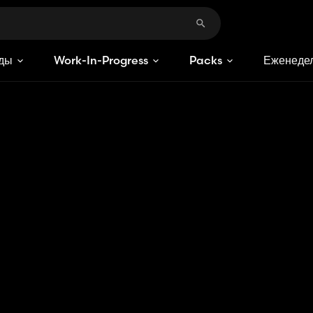
ды
Work-In-Progress
Packs
Еженедел