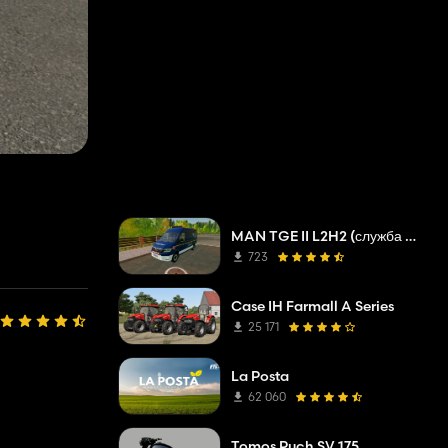
MAN TGE II L2H2 (служба устранения неполадок сетевой компании)
723
Case IH Farmall A Series
25 171
La Posta
62 060
Tomos Puch SV 175