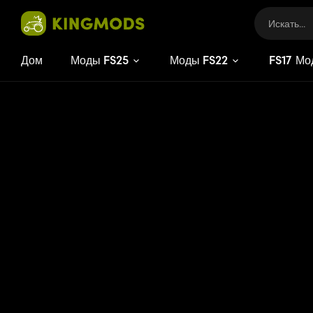
Дом
Моды FS25
Моды FS22
FS
17
Мо