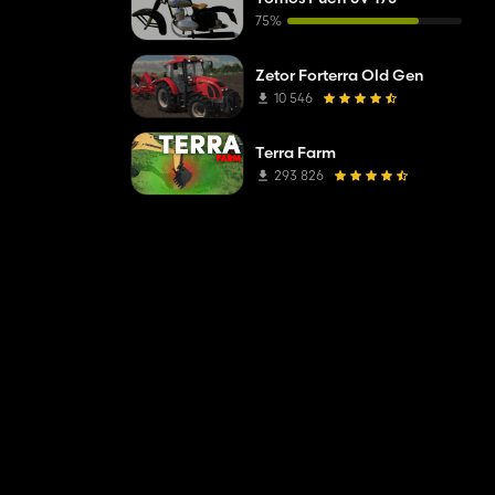
75%
Zetor Forterra Old Gen
10 546
Terra Farm
293 826
х идей.