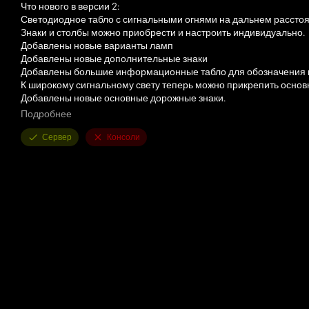
Что нового в версии 2:
Светодиодное табло с сигнальными огнями на дальнем рассто
Знаки и столбы можно приобрести и настроить индивидуально.
Добавлены новые варианты ламп
Добавлены новые дополнительные знаки
Добавлены большие информационные табло для обозначения 
К широкому сигнальному свету теперь можно прикрепить основ
Добавлены новые основные дорожные знаки.
Многое другое ...
Подробнее
Если у вас есть вопросы по паку или функциям, пишите нам в Di
Сервер
Консоли
Однако, пожалуйста, заранее прочитайте наш пакет часто зада
Особая благодарность также адресована всем, кто прислал пож
Любые дополнительные пожелания приветствуются по адресу: ⁠
ВАЖНО: Требуется ручное сцепление и интерактивное управле
Вы можете играть только с V1 или V2, оба не работают вместе!!!