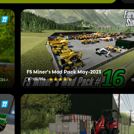
FS Miner's Mod Pack May-2023
106 996
24 г.
1