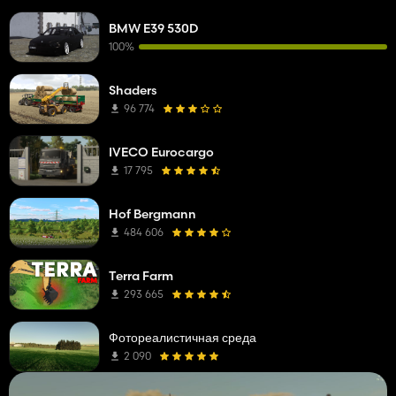
BMW E39 530D
100%
Shaders
96 774
IVECO Eurocargo
17 795
Hof Bergmann
484 606
Terra Farm
293 665
Фотореалистичная среда
2 090