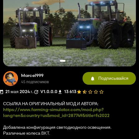
Marcel999
Подписывайся
45 подписчиков
21 мая 2024 г.
V1.0.0.0
13 613
ССЫЛКА НА ОРИГИНАЛЬНЫЙ МОД И АВТОРА:
https://www.farming-simulator.com/mod.php?
lang=en&country=us&mod_id=287749&title=fs2022
Добавлена ​​конфигурация светодиодного освещения.
Различные колеса BKT.