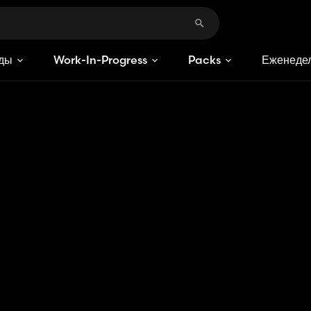
ды
Work-In-Progress
Packs
Еженедел