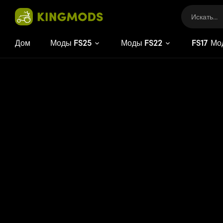
Дом
Моды FS25
Моды FS22
FS
17
Мо