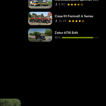
8 197
Case IH Farmall A Series
25 211
Zetor 6718 Edit
85%