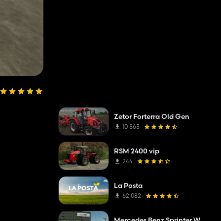
Zetor Forterra Old Gen
10 563
RSM 2400 vip
244
La Posta
62 082
Mercedes Benz Sprinter W907 AM Tigis Europa RTW