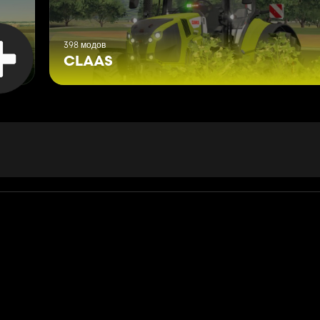
398 модов
CLAAS