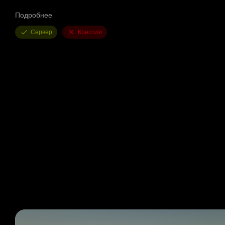
ХП: ####
Подробнее
Скорость сбора урожая: 35
Сервер
Консоли