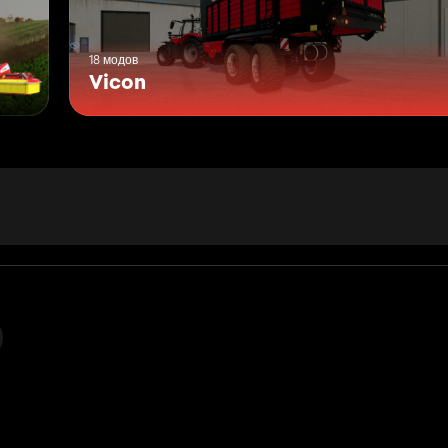
18 модов
Vicon