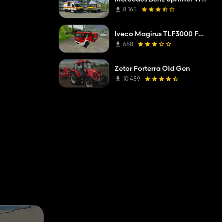
8 165
Iveco Magirus TLF3000 FW Миттельберг
668
Zetor Forterra Old Gen
10 459