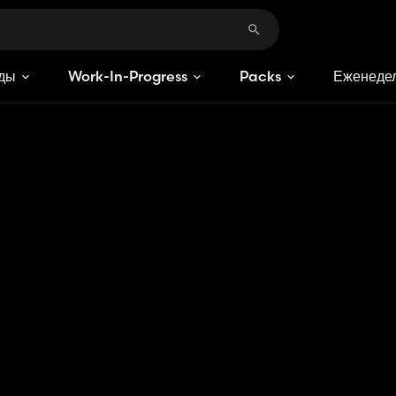
ды
Work-In-Progress
Packs
Еженедел