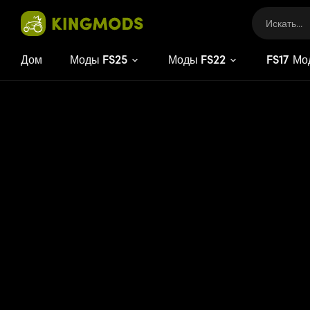
Дом
Моды FS25
Моды FS22
FS
17
Мо