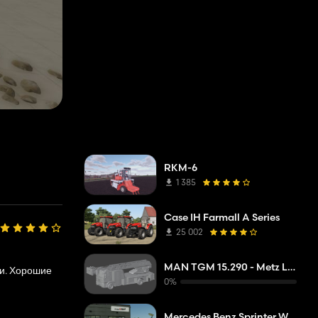
RKM-6
1 385
Case IH Farmall A Series
25 002
MAN TGM 15.290 - Metz L32A XS - DLAK
ии. Хорошие
0%
Mercedes Benz Sprinter W907 AM Tigis Europa RTW