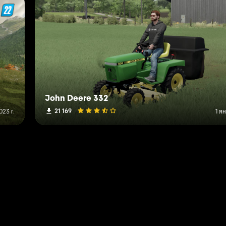
John Deere 332
21 169
023 г.
1 я