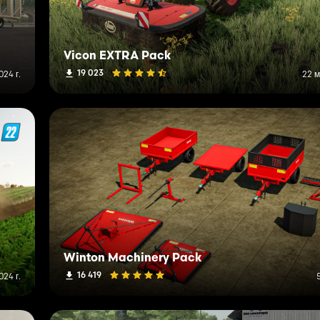
Vicon EXTRA Pack
19 023
024 г.
22 м
Winton Machinery Pack
16 419
24 г.