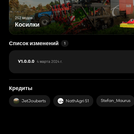
252 модов
Косилки
Список изменений
1
4 марта 2024 г.
V1.0.0.0
Кредиты
Stefan_Maurus
JetJouberts
NathAgri 51