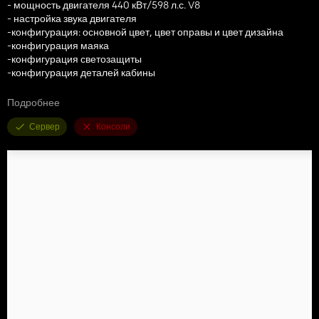
- мощность двигателя 440 кВт/598 л.с. V8
- настройка звука двигателя
-конфигурация: основной цвет, цвет оправы и цвет дизайна
-конфигурация маяка
-конфигурация светозащиты
-конфигурация деталей кабины
Надеюсь, вам понравится пользоваться модом, это версия v1.0,
Подробнее
мы планируем сделать и версию v2, все недостатки будут
устранены в следующем обновлении!
Сервер
Консоли
наслаждаться!!!!