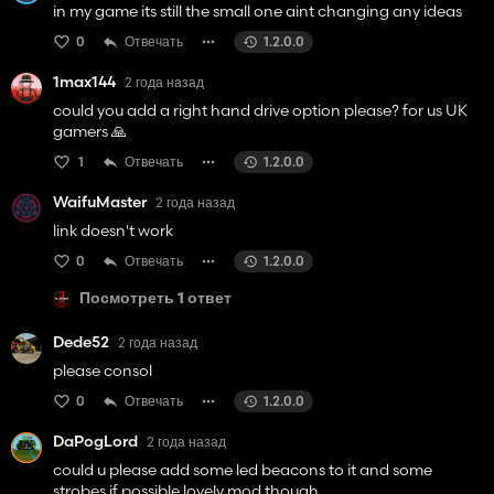
in my game its still the small one aint changing any ideas
0
Отвечать
1.2.0.0
1max144
2 года назад
could you add a right hand drive option please? for us UK
gamers 🙏
1
Отвечать
1.2.0.0
WaifuMaster
2 года назад
link doesn't work
0
Отвечать
1.2.0.0
Посмотреть 1 ответ
Dede52
2 года назад
please consol
0
Отвечать
1.2.0.0
DaPogLord
2 года назад
could u please add some led beacons to it and some
strobes if possible lovely mod though.