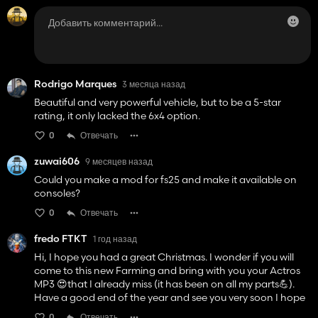
Rodrigo Marques
3 месяца назад
Beautiful and very powerful vehicle, but to be a 5-star
rating, it only lacked the 6x4 option.
0
Отвечать
zuwai606
9 месяцев назад
Could you make a mod for fs25 and make it available on
consoles?
0
Отвечать
fredo FTKT
1 год назад
Hi, I hope you had a great Christmas. I wonder if you will
come to this new Farming and bring with you your Actros
MP3 😍that I already miss (it has been on all my parts💪).
Have a good end of the year and see you very soon I hope
0
Отвечать