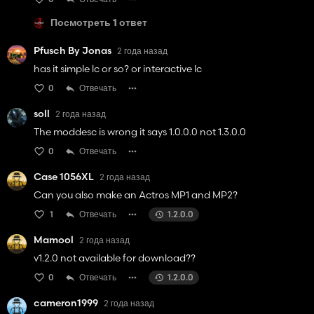
Посмотреть 1 ответ
Pfusch By Jonas
2 года назад
has it simple lc or so? or interactive lc
0
Отвечать
soll
2 года назад
The moddesc is wrong it says 1.0.0.0 not 1.3.0.0
0
Отвечать
Case 1056XL
2 года назад
Can you also make an Actros MP1 and MP2?
1
Отвечать
1.2.0.0
Mamool
2 года назад
v1.2.0 not available for download??
0
Отвечать
1.2.0.0
cameron1999
2 года назад