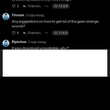
2
Отвечать
1.2.0.0
Trivium
3 года назад
Any suggestions on how to get rid of the gear change
sounds?
0
Отвечать
1.1.0.0
Elpiotras
3 года назад
it says download unavailable. why ?
0
Отвечать
1.0.0.0
Mamool
3 года назад
one more thing I have noticed wipers dont work and DEF
appears but no consumed
0
Отвечать
1.0.0.0
Mamool
3 года назад
After using this amazing mod couple of improvements you
might consider implementing
1.DRL shouldnt iluminate ground imho