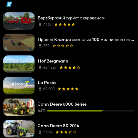
Вартбургский турист с караваном
7 130
Прицеп Krampe емкостью 100 миллионов литров
239
Hof Bergmann
484 837
La Posta
62 095
John Deere 6000 Series
63%
John Deere 8R 2014
2 094