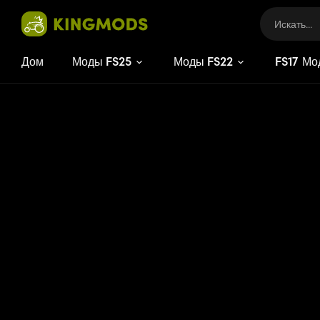
Дом
Моды FS25
Моды FS22
FS
17
Мо