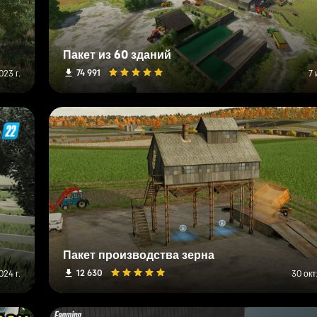
Пакет из 60 зданий
74 991
23 г.
7 
Пакет производства зерна
12 630
024 г.
30 окт