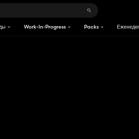
ды
Work-In-Progress
Packs
Еженедел