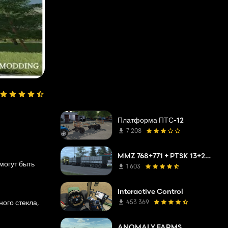
Платформа ПТС-12
7 208
MMZ 768+771 + PTSK 13+20 Pack
могут быть
1 603
Interactive Control
ного стекла,
453 369
ANOMALY FARMS