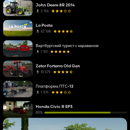
John Deere 8R 2014
2 136
La Posta
62 108
Вартбургский турист с караваном
7 161
Zetor Forterra Old Gen
10 579
Платформа ПТС-12
7 374
Honda Civic R EP3
80%