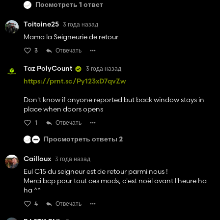
Посмотреть 1 ответ
Toitoine25
3 года назад
Mama la Seigneurie de retour
3
Отвечать
Taz PolyCount
3 года назад
https://prnt.sc/Py123xD7qvZw
Don't know if anyone reported but back window stays in
place when doors opens
1
Отвечать
Просмотреть ответы 2
Cailloux
3 года назад
Eul C15 du seigneur est de retour parmi nous !
Merci bcp pour tout ces mods, c'est noël avant l'heure ha
ha ^^
4
Отвечать