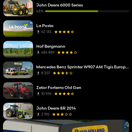
John Deere 6000 Series
63%
La Posta
62 135
Hof Bergmann
484 889
Mercedes Benz Sprinter W907 AM Tigis Europa RTW
8 207
Zetor Forterra Old Gen
10 596
John Deere 8R 2014
2 196