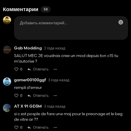
Комментарии
58
Gab Modding
2 года назад
SALUT MEC JE voudrais cree un mod depuis ton c15 tu
m'autorise ?
0
Отвечать
gamer00100ggf
3 года назад
rempli d'erreur
0
Отвечать
AT X 91 GD3M
3 года назад
si c est posple de fare une maj pour le preonage et le beg
de vitre ar ??
0
Отвечать