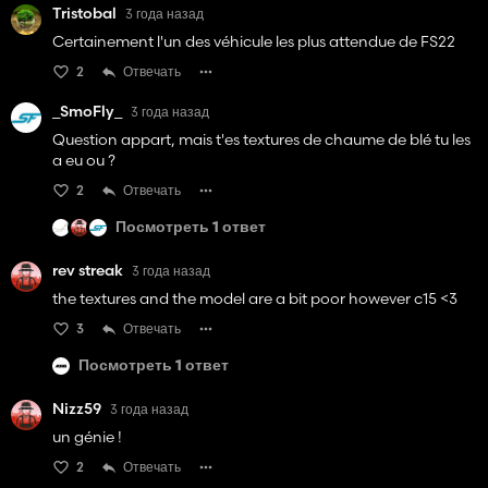
Tristobal
3 года назад
Certainement l'un des véhicule les plus attendue de FS22
2
Отвечать
_SmoFly_
3 года назад
Question appart, mais t'es textures de chaume de blé tu les
a eu ou ?
2
Отвечать
Посмотреть 1 ответ
rev streak
3 года назад
the textures and the model are a bit poor however c15 <3
3
Отвечать
Посмотреть 1 ответ
Nizz59
3 года назад
un génie !
2
Отвечать