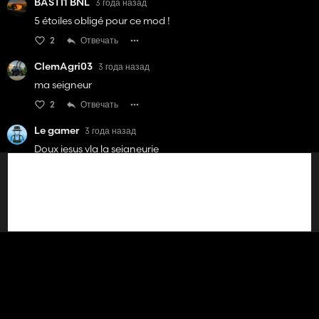
BASTI1 BNL
3 года назад
5 étoiles obligé pour ce mod !
2
Отвечать
ClemAgri03
3 года назад
ma seigneur
2
Отвечать
Le gamer
3 года назад
Doux jesus vla la seigneurie
3
Отвечать
Crazzy Farmers
3 года назад
GG les mecs 👌🏼
2
Отвечать
Посмотреть 1 ответ
Totoagri
3 года назад
Celui qui maitpas 5 étoiles sa va barder ! 😵 Non en vrais sa
fait trop plaisir de retrouver la voiture du seigneur sur fs22👍