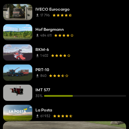
IVECO Eurocargo
17 796
Hof Bergmann
484 611
RKM-6
1 402
PRT-10
840
IMT 577
35%
La Posta
61 932