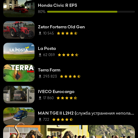
Honda Civic R EP3
80%
Zetor Forterra Old Gen
10 545
La Posta
62 059
Terra Farm
293 823
IVECO Eurocargo
17 860
MAN TGE II L2H2 (служба устранения неполадок сетевой компании)
722