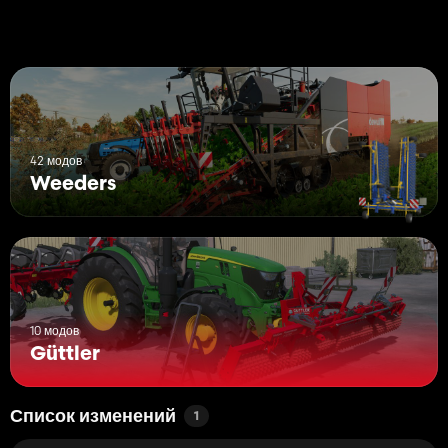
42 модов
Weeders
10 модов
Güttler
Список изменений
1