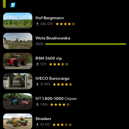
Hof Bergmann
485 075
Wola Brudnowska
100%
RSM 2400 vip
929
IVECO Eurocargo
17 993
МТЗ 800-1000 Серии
1 816
Shaders
97 317