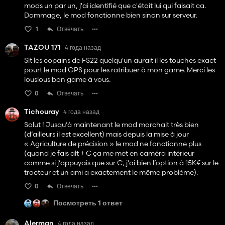
mods un par un, j'ai identifié que c'était lui qui faisait ca.
Dommage, le mod fonctionne bien sinon sur serveur.
1
Отвечать
TAZOU 171
4 года назад
Slt les copains de FS22 quelqu'un aurait il les touches exact
pourt le mod GPS pour les ratribuer à mon game. Merci les
louslous bon game à vous.
0
Отвечать
Tichouray
4 года назад
Salut ! Jusqu’à maintenant le mod marchait très bien
(d’ailleurs il est excellent) mais depuis la mise à jour
« Agriculture de précision » le mod ne fonctionne plus
(quand je fais alt + C ça me met en caméra intérieur
comme si j’appuyais que sur C, j’ai bien l’option à 15K€ sur le
tracteur et un ami a exactement le même problème).
0
Отвечать
Посмотреть 1 ответ
Alerman
4 года назад