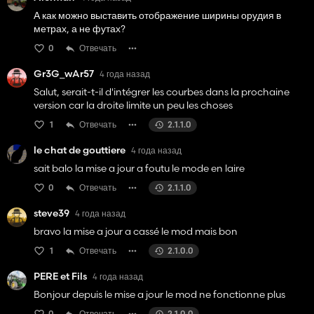
А как можно выставить отображение ширины орудия в
метрах, а не футах?
0
Отвечать
Gr3G_wAr57
4 года назад
Salut, serait-t-il d'intégrer les courbes dans la prochaine
version car la droite limite un peu les choses
1
Отвечать
2.1.1.0
le chat de gouttiere
4 года назад
sait balo la mise a jour a foutu le mode en laire
0
Отвечать
2.1.1.0
steve39
4 года назад
bravo la mise a jour a cassé le mod mais bon
1
Отвечать
2.1.0.0
PERE et Fils
4 года назад
Bonjour depuis le mise a jour le mod ne fonctionne plus
0
Отвечать
2.1.0.0