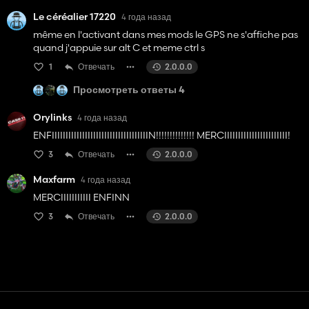
Le céréalier 17220
4 года назад
même en l'activant dans mes mods le GPS ne s'affiche pas
quand j'appuie sur alt C et meme ctrl s
1
Отвечать
2.0.0.0
Просмотреть ответы 4
Orylinks
4 года назад
ENFIIIIIIIIIIIIIIIIIIIIIIIIIIIIIIIIIIIN!!!!!!!!!!!!!! MERCIIIIIIIIIIIIIIIIIIIIIII!
3
Отвечать
2.0.0.0
Maxfarm
4 года назад
MERCIIIIIIIIIII ENFINN
3
Отвечать
2.0.0.0