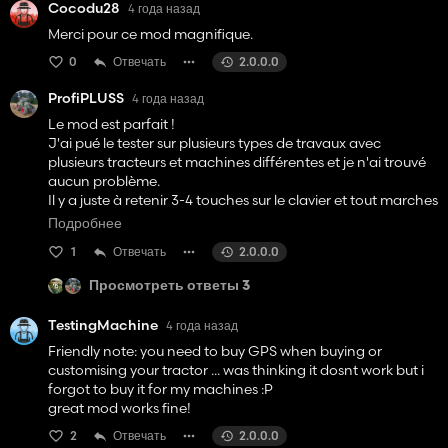
Cocodu28
4 года назад
Merci pour ce mod magnifique.
0
Отвечать
2.0.0.0
ProfiPLUSS
4 года назад
Le mod est parfait !
J'ai pué le tester sur plusieurs types de travaux avec
plusieurs tracteurs et machines différentes et je n'ai trouvé
aucun problème.
Il y a juste à retenir 3-4 touches sur le clavier et tout marches
nickel.
Подробнее
Je recommande ;)
1
Отвечать
2.0.0.0
Просмотреть ответы 3
TestingMachine
4 года назад
Friendly note: you need to buy GPS when buying or
customising your tractor ... was thinking it dosnt work but i
forgot to buy it for my machines :P
great mod works fine!
2
Отвечать
2.0.0.0