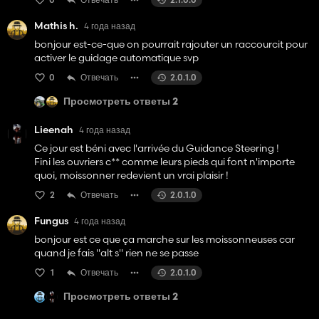
Mathis h.
4 года назад
bonjour est-ce-que on pourrait rajouter un raccourcit pour
activer le guidage automatique svp
0
Отвечать
2.0.1.0
Просмотреть ответы 2
Lieenah
4 года назад
Ce jour est béni avec l'arrivée du Guidance Steering !
Fini les ouvriers c** comme leurs pieds qui font n'importe
quoi, moissonner redevient un vrai plaisir !
2
Отвечать
2.0.1.0
Fungus
4 года назад
bonjour est ce que ça marche sur les moissonneuses car
quand je fais "alt s" rien ne se passe
1
Отвечать
2.0.1.0
Просмотреть ответы 2