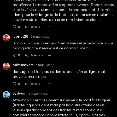
problèmes : Le mode off et stop sont inversés. Donc tu mets
stop le véhicule avance en bout de champs et off il s'arrête.
Idem pour la vidange de la batteuse, autoriser en roulant et
louvrier reste derrière si c'est en non il vient se placer.
0
Отвечать
Ivorius28
2 года назад
Bonjour, j'utilise un serveur 4netplayers et je ne trouve pas le
mod guidance steering est ce normal ? merci
0
Отвечать
colt seavers
3 года назад
domage qu il fait pas les demis tour en fin de ligne mais
bravo et merci mec
0
Отвечать
Sydwan
3 года назад
Attention à ceux qui jouent sur serveur, le mod fait buguer
(tracteur qui bougent mais pas les outils attelés dessus,
joueurs qui descendent des tracteurs mais sont aussi
considérés encore dans le tracteur, ...), après un tri des