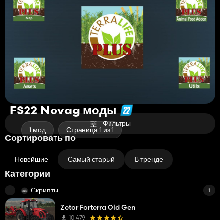
FS22 Novag моды
Фильтры
1 мод
Страница 1 из 1
Сортировать по
Новейшие
Самый старый
В тренде
Категории
Скрипты
1
Zetor Forterra Old Gen
10 479