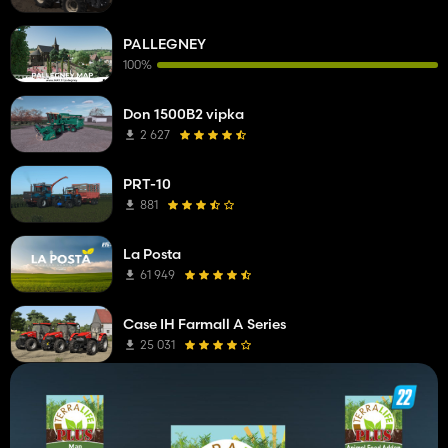
PALLEGNEY
100%
Don 1500B2 vipka
2 627
PRT-10
881
La Posta
61 949
Case IH Farmall A Series
25 031