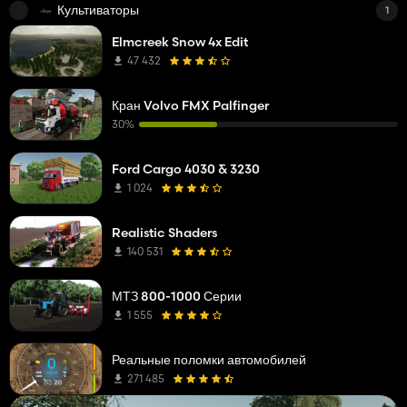
Культиваторы
1
Elmcreek Snow 4x Edit
47 432
Кран Volvo FMX Palfinger
30%
Ford Cargo 4030 & 3230
1 024
Realistic Shaders
140 531
МТЗ 800-1000 Серии
1 555
Реальные поломки автомобилей
271 485