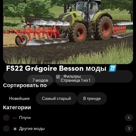
FS22 Grégoire Besson моды
Фильтры
7 модов
Страница 1 из 1
Сортировать по
Новейшие
Самый старый
В тренде
Категории
Плуги
4
Другие моды
2