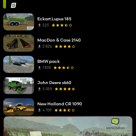
Eckart Lupus 185
523
MacDon & Case 2140
2 826
BMW pack
1 878
John Deere s660
5 059
New Holland CR 1090
4 709