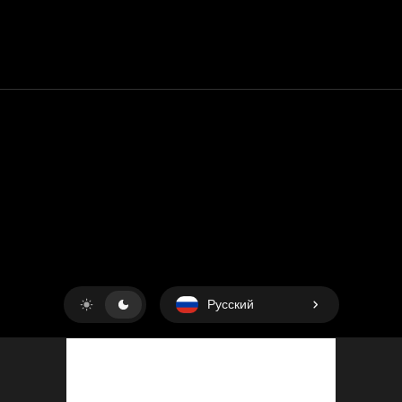
Контакт
Помощь
условия обслуживания
Политика конфиденциальности
Управление файлами cookie
Русский
Copyright © 2018-2026
King UP SAS
. Все права защищены.