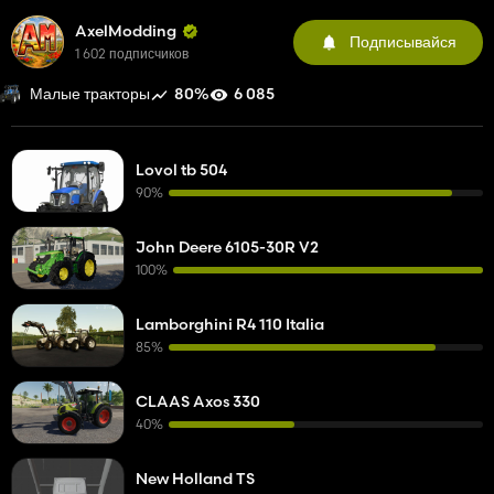
AxelModding
Подписывайся
1 602 подписчиков
80%
6 085
Малые тракторы
Lovol tb 504
90%
John Deere 6105-30R V2
100%
Lamborghini R4 110 Italia
85%
CLAAS Axos 330
40%
New Holland TS