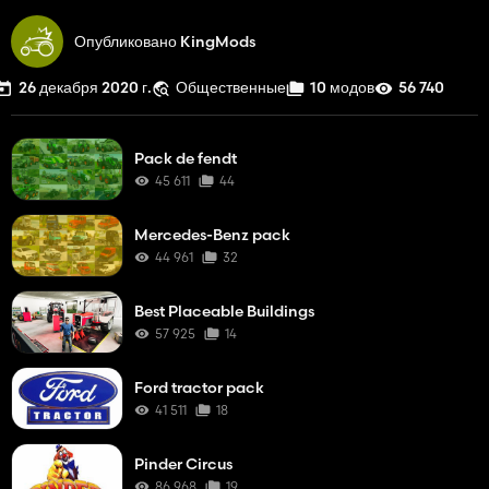
Опубликовано KingMods
26 декабря 2020 г.
Общественные
10 модов
56 740
Pack de fendt
45 611
44
Mercedes-Benz pack
44 961
32
Best Placeable Buildings
57 925
14
Ford tractor pack
41 511
18
Pinder Circus
86 968
19