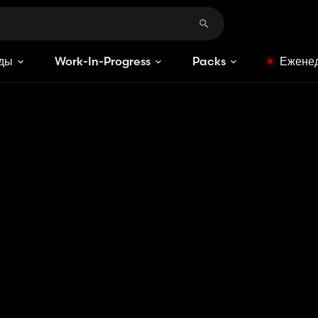
ды
Work-In-Progress
Packs
Еженед