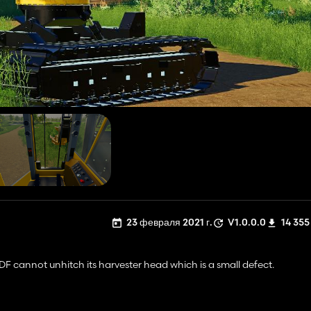
23 февраля 2021 г.
V1.0.0.0
14 355
DF cannot unhitch its harvester head which is a small defect.