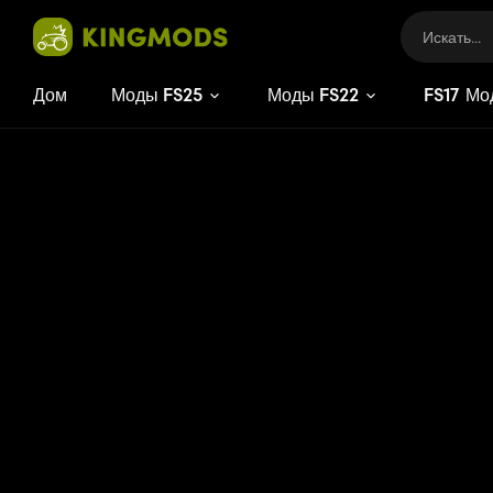
Дом
Моды FS25
Моды FS22
FS
17
Мо