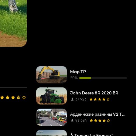
Map TP
25%
John Deere 8R 2020 BR
37 923
Арденнские равнины V2 TP Править
93 684
À Travers La France™