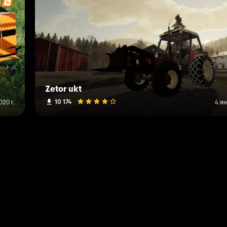
Zetor ukt
10 174
020 г.
4 ян