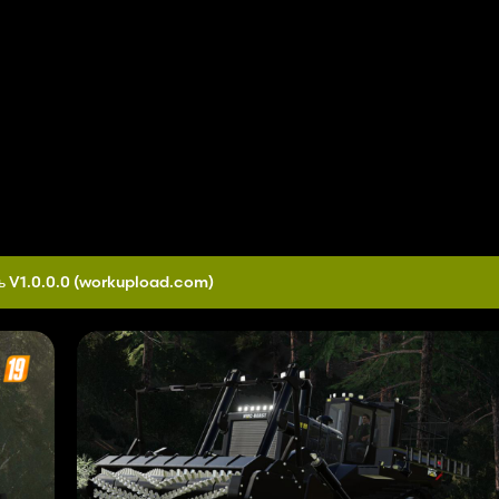
ь V1.0.0.0
(workupload.com)