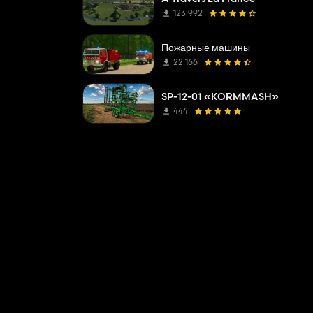
123 992
Пожарные машины
22 166
SP-12-01 «KORMMASH»
444