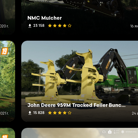
NMC Mulcher
23 158
20 г.
16 я
John Deere 959M Tracked Feller Buncher
15 828
021 г.
24 