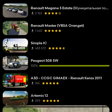
Renault Megane 3 Estate (Муниципальная полиция)
2 163
Renault Master (VBSA Oranget)
1 440
Simple IC
483 572
Peugeot 508 SW
100%
A3D - CCGC GIMAEX - Renault Kerax 2011
765
Artemis 12
359