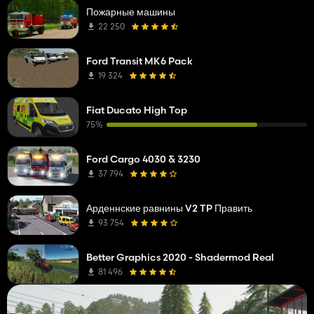
Пожарные машины
22 250
Ford Transit MK6 Pack
19 324
Fiat Ducato High Top
75%
Ford Cargo 4030 & 3230
37 794
Арденнские равнины V2 TP Править
93 754
Better Graphics 2020 - Shadermod Real
81 496