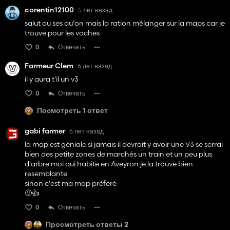
corentin12100
5 лет назад
salut ou ses qu'on mais la ration mélanger sur la maps car je
trouve pour les vaches
0
Отвечать
Farmeur Clem
6 лет назад
il y aura t'il un v3
0
Отвечать
Посмотреть 1 ответ
gabi farmer
6 лет назад
la map est géniale si jamais il devrait y avoir une V3 se serrai
bien des petite zones de marchés un train et un peu plus
d'arbre moi qui habite en Aveyron je la trouve bien
resemblante
sinon c'est ma map préféré
🙂👍
0
Отвечать
Просмотреть ответы 2