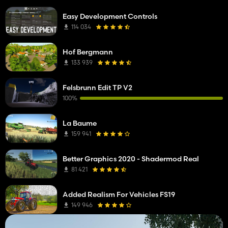
Easy Development Controls
114 034
Hof Bergmann
133 939
Felsbrunn Edit TP V2
100%
La Baume
159 941
Better Graphics 2020 - Shadermod Real
81 421
Added Realism For Vehicles FS19
149 946