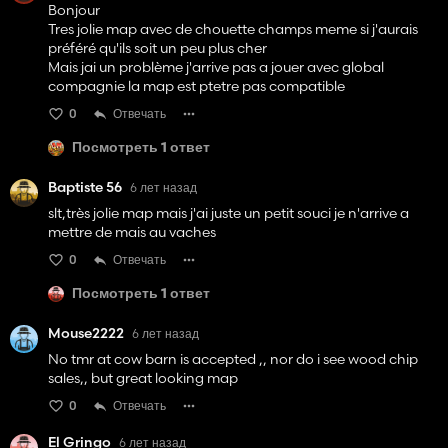
Bonjour
Tres jolie map avec de chouette champs meme si j'aurais
préféré qu'ils soit un peu plus cher
Mais jai un problème j'arrive pas a jouer avec global
compagnie la map est ptetre pas compatible
0
Отвечать
Посмотреть 1 ответ
Baptiste 56
6 лет назад
slt,très jolie map mais j'ai juste un petit souci je n'arrive a
mettre de mais au vaches
0
Отвечать
Посмотреть 1 ответ
Mouse2222
6 лет назад
No tmr at cow barn is accepted ,, nor do i see wood chip
sales,, but great looking map
0
Отвечать
El Gringo
6 лет назад