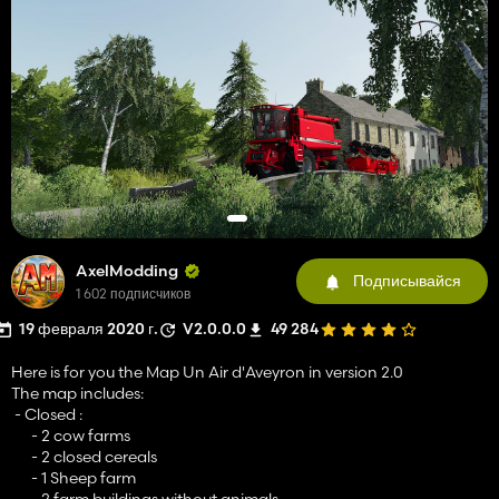
AxelModding
Подписывайся
1 602 подписчиков
19 февраля 2020 г.
V2.0.0.0
49 284
Here is for you the Map Un Air d'Aveyron in version 2.0
The map includes:
- Closed :
- 2 cow farms
- 2 closed cereals
- 1 Sheep farm
- 2 farm buildings without animals