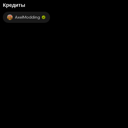
Кредиты
AxelModding