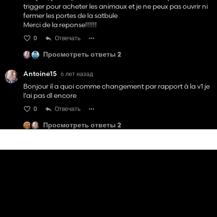
trigger pour acheter les animaux et je ne peux pas ouvrir ni
fermer les portes de la satbule
Merci de la reponse!!!!!!
0
Отвечать
Просмотреть ответы 2
Antoine15
6 лет назад
Bonjour il a quoi comme changement par rapport à la v1 je
l'ai pas dl encore
0
Отвечать
Просмотреть ответы 2
Dean Stroke
6 лет назад
j'aime bien cette nouvelle version, original le choix du type
de route, un peu bombé.
J'ai remarqué qu'un champ n'est pas numéroté près de la
ferme en bas à droite.
0
Отвечать
Посмотреть 1 ответ