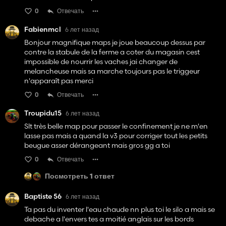
0
Отвечать
Fabienmcl
6 лет назад
Bonjour magnifique maps je joue beaucoup dessus par
contre la stabule de la ferme a coter du magasin cest
impossible de nourrir les vaches jai changer de
melancheuse mais sa marche toujours pas le triggeur
n'apparaît pas merci
0
Отвечать
Troupidu15
6 лет назад
Slt très belle map pour passer le confinement je ne m'en
lasse pas mais a quand la v3 pour corriger tout les petits
beugue asser dérangeant mais gros gg a toi
0
Отвечать
Посмотреть 1 ответ
Baptiste 56
6 лет назад
Ta pas du inventer l'eau chaude nn plus toi le silo a mais se
debache a l'envers tes a moitié anglais sur les bords