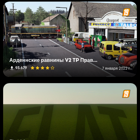
Арденнские равнины V2 TP Править
93 679
7 января 2022 г.