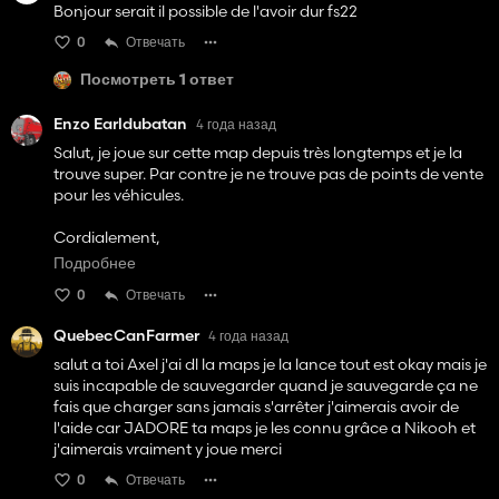
Bonjour serait il possible de l'avoir dur fs22
0
Отвечать
Посмотреть 1 ответ
Enzo Earldubatan
4 года назад
Salut, je joue sur cette map depuis très longtemps et je la
trouve super. Par contre je ne trouve pas de points de vente
pour les véhicules.
Cordialement,
Подробнее
E.B
0
Отвечать
Ps: y aura-t-il le traffic sur cette map ?
QuebecCanFarmer
4 года назад
salut a toi Axel j'ai dl la maps je la lance tout est okay mais je
suis incapable de sauvegarder quand je sauvegarde ça ne
fais que charger sans jamais s'arrêter j'aimerais avoir de
l'aide car JADORE ta maps je les connu grâce a Nikooh et
j'aimerais vraiment y joue merci
0
Отвечать