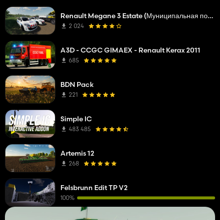
Renault Megane 3 Estate (Муниципальная полиция)
2 024
A3D - CCGC GIMAEX - Renault Kerax 2011
685
BDN Pack
221
Simple IC
483 485
Artemis 12
268
Felsbrunn Edit TP V2
100%