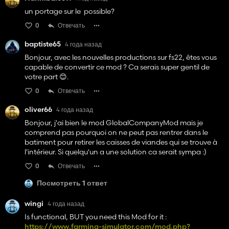
un portage sur le possible?
0
Отвечать
baptiste65
4 года назад
Bonjour, avec les nouvelles productions sur fs22, êtes vous
capable de convertir ce mod ? Ca serais super gentil de
votre part 😊.
0
Отвечать
oliver66
4 года назад
Bonjour, j'ai bien le mod GlobalCompanyMod mais je
comprend pas pourquoi on ne peut pas rentrer dans le
batiment pour retirer les caisses de viandes qui se trouve à
l'intérieur. Si quelqu'un a une solution ca serait sympa :)
0
Отвечать
Посмотреть 1 ответ
wingi
4 года назад
Is functional, BUT you need this Mod for it :
https://www.farming-simulator.com/mod.php?