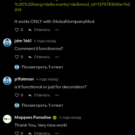
%20%20lang=de&country=de&mod_id=137078&title=fs2
019
It works ONLY with GlobalVompanyMod
0
Отвечать
jdm 1661
4 года назад
Comment il fonctionne?
0
Отвечать
Посмотреть 1 ответ
p1fatman
4 года назад
is it functional or just for decoration?
0
Отвечать
Посмотреть 1 ответ
Mappers Paradise
4 года назад
Thank You, Very nice work!
0
Отвечать