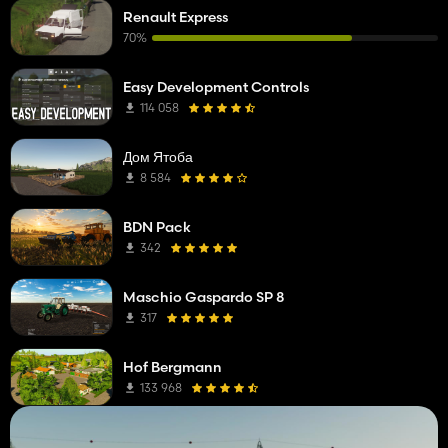
Renault Express
70%
Easy Development Controls
114 058
Дом Ятоба
8 584
BDN Pack
342
Maschio Gaspardo SP 8
317
Hof Bergmann
133 968