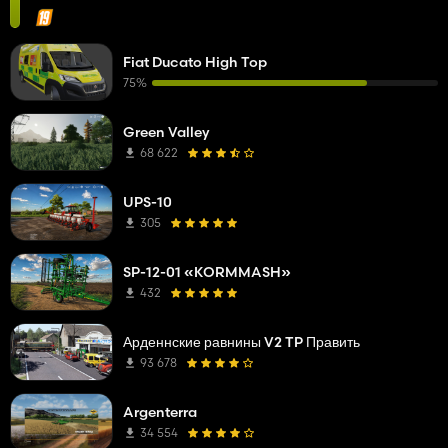
Fiat Ducato High Top
75%
Green Valley
68 622
UPS-10
305
SP-12-01 «KORMMASH»
432
Арденнские равнины V2 TP Править
93 678
Argenterra
34 554