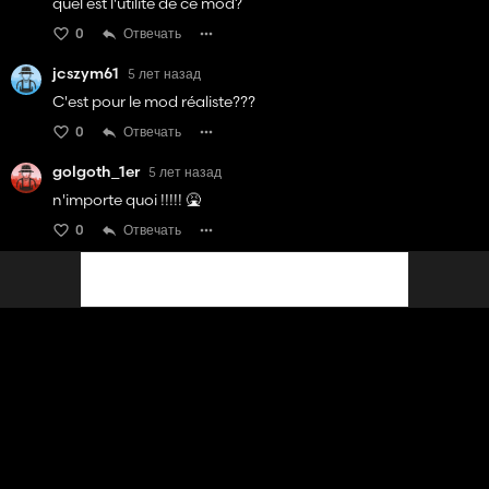
quel est l'utilité de ce mod?
0
Отвечать
jcszym61
5 лет назад
C'est pour le mod réaliste???
0
Отвечать
golgoth_1er
5 лет назад
n'importe quoi !!!!! 🤮
0
Отвечать
Посмотреть 1 ответ
Tav
5 лет назад
🤢🤮
0
Отвечать