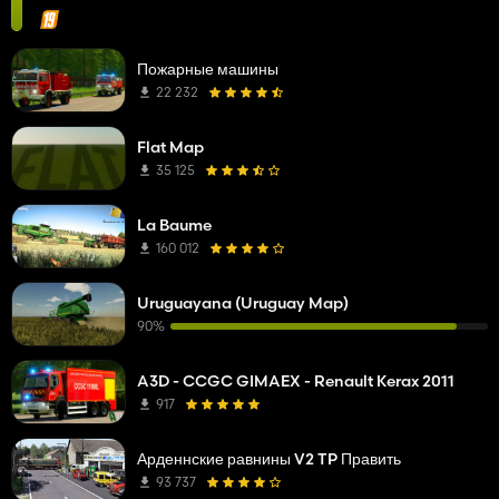
Пожарные машины
22 232
Flat Map
35 125
La Baume
160 012
Uruguayana (Uruguay Map)
90%
A3D - CCGC GIMAEX - Renault Kerax 2011
917
Арденнские равнины V2 TP Править
93 737