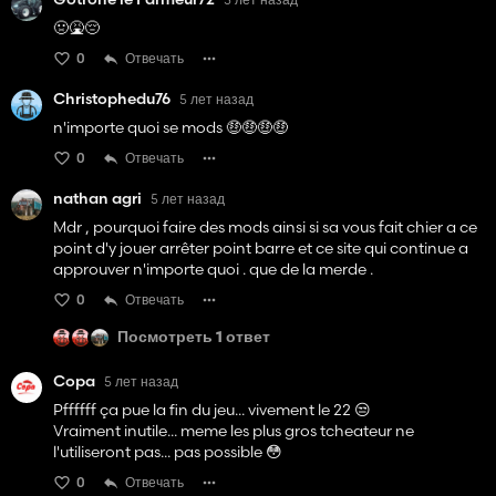
🤢🤮😔
0
Отвечать
Christophedu76
5 лет назад
n'importe quoi se mods 🤑🤑🤑🤑
0
Отвечать
nathan agri
5 лет назад
Mdr , pourquoi faire des mods ainsi si sa vous fait chier a ce
point d'y jouer arrêter point barre et ce site qui continue a
approuver n'importe quoi . que de la merde .
0
Отвечать
Посмотреть 1 ответ
Copa
5 лет назад
Pffffff ça pue la fin du jeu... vivement le 22 😒
Vraiment inutile... meme les plus gros tcheateur ne
l'utiliseront pas... pas possible 😳
0
Отвечать