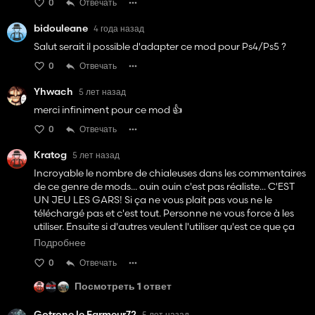
0
Отвечать
bidouleane
4 года назад
Salut serait il possible d'adapter ce mod pour Ps4/Ps5 ?
0
Отвечать
Yhwach
5 лет назад
merci infiniment pour ce mod 👍
0
Отвечать
Kratog
5 лет назад
Incroyable le nombre de chialeuses dans les commentaires
de ce genre de mods... ouin ouin c'est pas réaliste... C'EST
UN JEU LES GARS! Si ça ne vous plait pas vous ne le
téléchargé pas et c'est tout. Personne ne vous force à les
utiliser. Ensuite si d'autres veulent l'utiliser qu'est ce que ça
peut vous foutre?
Подробнее
Après quand on voit l'orthographe et la grammaire de ces
0
Отвечать
gens là on comprend mieux...
Посмотреть 1 ответ
Gotrone le Farmeur72
5 лет назад