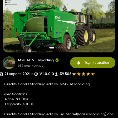
MM JA NE Modding
Подписывайся
689 подписчиков
21 апреля 2021 г.
V1.0.0.0
39 508
-Credits: SamN Modding edit by: MM&JA Modding
Specifications:
- Price: 78000€
- Capacity: 4000l
-Credits: SamN Modding edit by: By_Micael(MassaModding) and