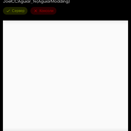
JoelCCAguiar_14(AguiarModding)
Сервер
Консоли