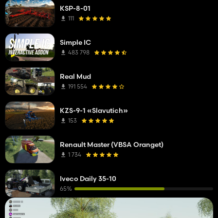
KSP-8-01
111
Simple IC
483 798
Real Mud
191 554
KZS-9-1 «Slavutich»
153
Renault Master (VBSA Oranget)
1 734
Iveco Daily 35-10
65%