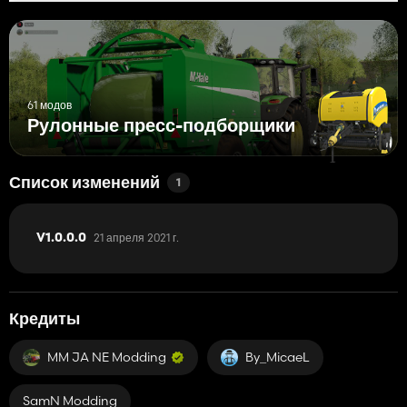
61 модов
Рулонные пресс-подборщики
Список изменений
1
21 апреля 2021 г.
V1.0.0.0
Кредиты
MM JA NE Modding
By_MicaeL
SamN Modding